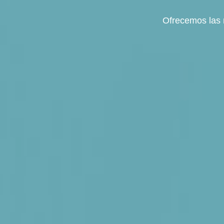
Lorem ipsum dolor sit amet, consectetur adi
Learn More
Contact Us